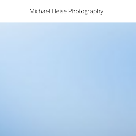
Michael Heise Photography