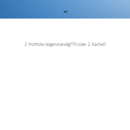
2. Portfolio (eigenständig???) oder 2. Kachel?